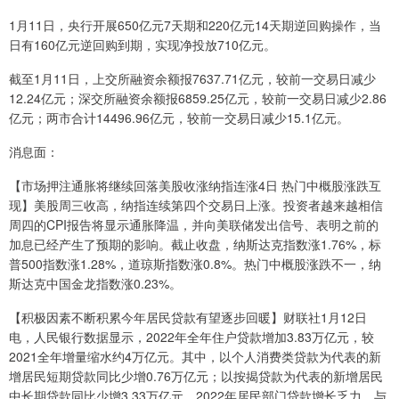
1月11日，央行开展650亿元7天期和220亿元14天期逆回购操作，当
日有160亿元逆回购到期，实现净投放710亿元。
截至1月11日，上交所融资余额报7637.71亿元，较前一交易日减少
12.24亿元；深交所融资余额报6859.25亿元，较前一交易日减少2.86
亿元；两市合计14496.96亿元，较前一交易日减少15.1亿元。
消息面：
【市场押注通胀将继续回落美股收涨纳指连涨4日 热门中概股涨跌互
现】美股周三收高，纳指连续第四个交易日上涨。投资者越来越相信
周四的CPI报告将显示通胀降温，并向美联储发出信号、表明之前的
加息已经产生了预期的影响。截止收盘，纳斯达克指数涨1.76%，标
普500指数涨1.28%，道琼斯指数涨0.8%。热门中概股涨跌不一，纳
斯达克中国金龙指数涨0.23%。
【积极因素不断积累今年居民贷款有望逐步回暖】财联社1月12日
电，人民银行数据显示，2022年全年住户贷款增加3.83万亿元，较
2021全年增量缩水约4万亿元。其中，以个人消费类贷款为代表的新
增居民短期贷款同比少增0.76万亿元；以按揭贷款为代表的新增居民
中长期贷款同比少增3.33万亿元。2022年居民部门贷款增长乏力，与