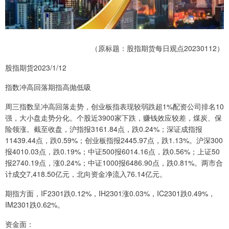
（原标题：股指期货每日观点20230112）
股指期货2023/1/12
指数冲高回落期指高抛低吸
周三指数呈冲高回落走势，创业板指表现较弱跌超1%配资公司排名10
强，大小盘走势分化。个股近3900家下跌，赚钱效应较差，煤炭、保
险领涨。截至收盘，沪指报3161.84点，跌0.24%；深证成指报
11439.44点，跌0.59%；创业板指报2445.97点，跌1.13%。沪深300
报4010.03点，跌0.19%；中证500报6014.16点，跌0.56%；上证50
报2740.19点，涨0.24%；中证1000报6486.90点，跌0.81%。两市合
计成交7,418.50亿元，北向资金净流入76.14亿元。
期指方面，IF2301跌0.12%，IH2301涨0.03%，IC2301跌0.49%，
IM2301跌0.62%。
资金面：