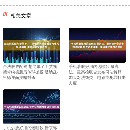
相关文章
合法股票配资 想简单了！艾顿
手机炒股好用的选哪款 最高
接肯纳德脑后传球抛投 遭纳兹·
法、最高检联合发布司法解释
里德迎面按帽封杀
加大对洗钱类、电诈类犯罪打击
力度
手机炒股好用的选哪款 普京称