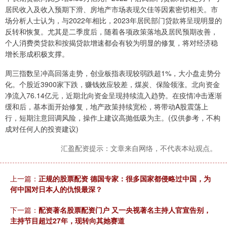
居民收入及收入预期下滑、房地产市场表现欠佳等因素密切相关。市
场分析人士认为，与2022年相比，2023年居民部门贷款将呈现明显的
反转和恢复。尤其是二季度后，随着各项政策落地及居民预期改善，
个人消费类贷款和按揭贷款增速都会有较为明显的修复，将对经济稳
增长形成积极支撑。
周三指数呈冲高回落走势，创业板指表现较弱跌超1%，大小盘走势分
化。个股近3900家下跌，赚钱效应较差，煤炭、保险领涨。北向资金
净流入76.14亿元，近期北向资金呈现持续流入趋势。在疫情冲击逐渐
缓和后，基本面开始修复，地产政策持续宽松，将带动A股震荡上
行，短期注意回调风险，操作上建议高抛低吸为主。(仅供参考，不构
成对任何人的投资建议)
汇盈配资提示：文章来自网络，不代表本站观点。
上一篇：
正规的股票配资 德国专家：很多国家都侵略过中国，为
何中国对日本人的仇恨最深？
下一篇：
配资著名股票配资门户 又一央视著名主持人官宣告别，
主持节目超过27年，现转向其她赛道